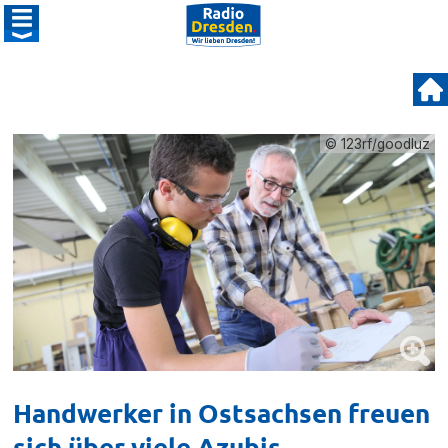
© 123rf/goodluz
Handwerker in Ostsachsen freuen
sich über viele Azubis