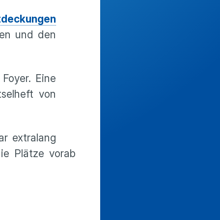
ntdeckungen
onen und den
Foyer. Eine
selheft von
r extralang
die Plätze vorab