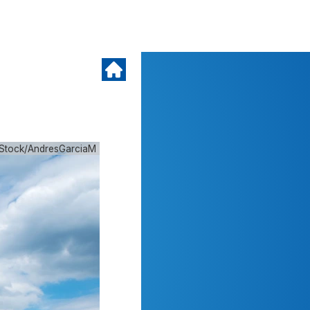
iStock/AndresGarciaM