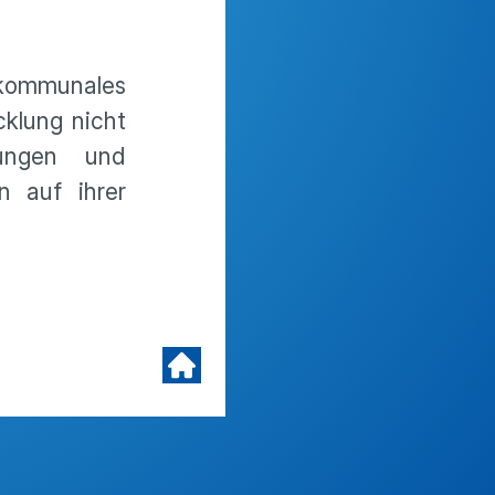
 kommunales
klung nicht
dungen und
n auf ihrer