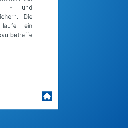
ngs - und
ichern. Die
 laufe ein
bau betreffe