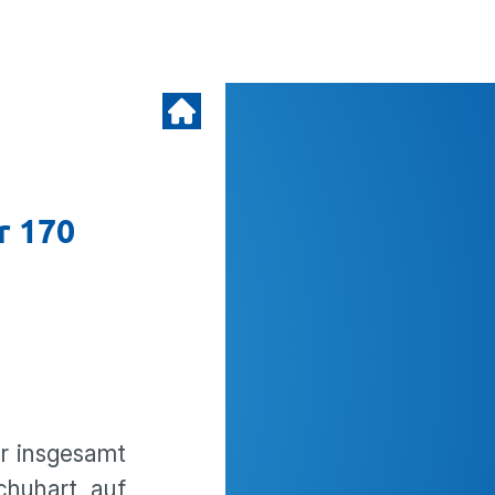
r 170
er insgesamt
chuhart auf