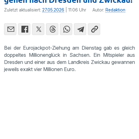
Zuletzt aktualisiert:
27.05.2026
| 11:06 Uhr
Autor:
Redaktion
Bei der Eurojackpot-Ziehung am Dienstag gab es gleich
doppeltes Millionenglück in Sachsen. Ein Mitspieler aus
Dresden und einer aus dem Landkreis Zwickau gewannen
jeweils exakt vier Millionen Euro.