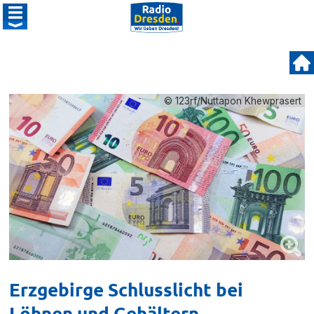
© 123rf/Nuttapon Khewprasert
Erzgebirge Schlusslicht bei
Löhnen und Gehältern