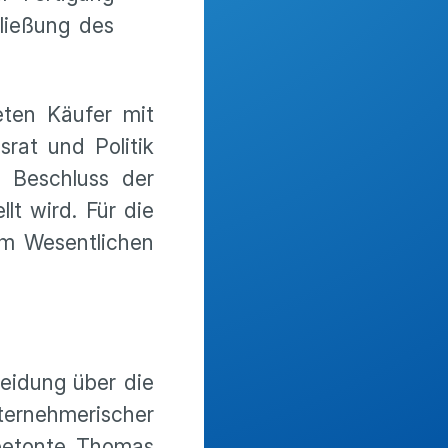
ließung des
eten Käufer mit
srat und Politik
e Beschluss der
lt wird. Für die
im Wesentlichen
heidung über die
nternehmerischer
, betonte Thomas