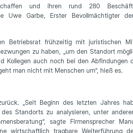
haffen und ihren rund 280 Beschäfti
rte Uwe Garbe, Erster Bevollmächtigter de
etriebsrat frühzeitig mit juristischen Mit
gezwungen zu haben, „um den Standort möglic
d Kollegen auch noch bei den Abfindungen da
 geht man nicht mit Menschen um“, hieß es.
rück. „Seit Beginn des letzten Jahres ha
t des Standorts zu analysieren, unter ander
hmensberatung“, sagte Firmensprecher Man
e wirtschaftlich tragbare Weiterführung de