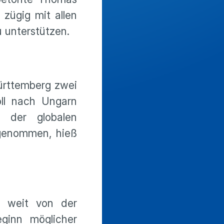
zügig mit allen
u unterstützen.
ürttemberg zwei
oll nach Ungarn
 der globalen
ugenommen, hieß
h weit von der
eginn möglicher