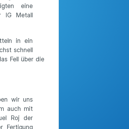
gten eine
r IG Metall
teln in ein
hst schnell
s Fell über die
ben wir uns
em auch mit
uel Roj der
r Fertigung