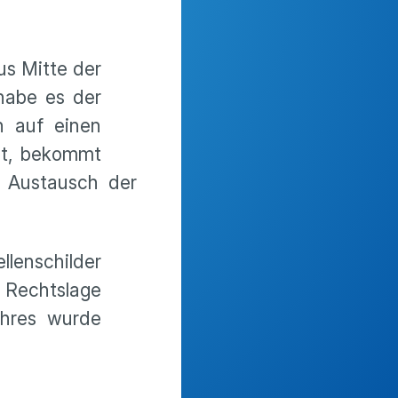
us Mitte der
habe es der
h auf einen
ist, bekommt
r Austausch der
llenschilder
e Rechtslage
ahres wurde