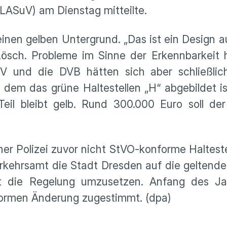
LASuV) am Dienstag mitteilte.
einen gelben Untergrund. „Das ist ein Design a
Lösch. Probleme im Sinne der Erkennbarkeit 
 und die DVB hätten sich aber schließlic
f dem das grüne Haltestellen „H“ abgebildet 
eil bleibt gelb. Rund 300.000 Euro soll de
r Polizei zuvor nicht StVO-konforme Halteste
rkehrsamt die Stadt Dresden auf die geltend
t die Regelung umzusetzen. Anfang des J
formen Änderung zugestimmt. (dpa)