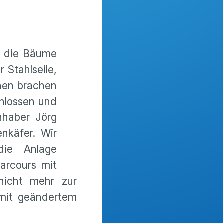
e die Bäume
 Stahlseile,
hnen brachen
chlossen und
nhaber Jörg
nkäfer. Wir
ie Anlage
arcours mit
nicht mehr zur
 mit geändertem