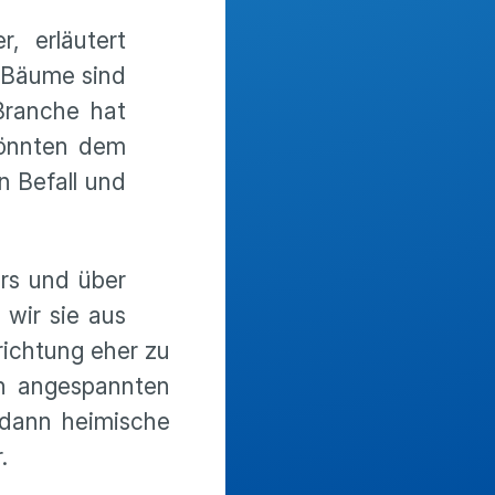
, erläutert
 „Bäume sind
Branche hat
könnten dem
n Befall und
urs und über
wir sie aus
richtung eher zu
ch angespannten
 dann heimische
.