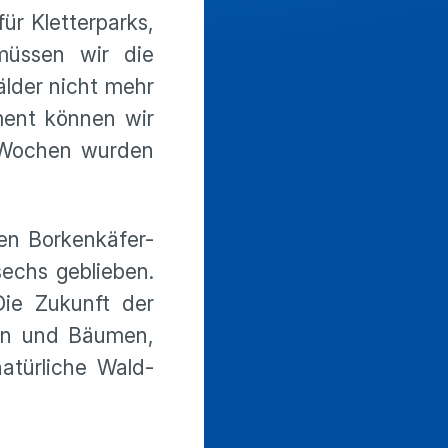
r Kletterparks,
müssen wir die
älder nicht mehr
ment können wir
n Wochen wurden
en Borkenkäfer-
sechs geblieben.
ie Zukunft der
ten und Bäumen,
natürliche Wald-