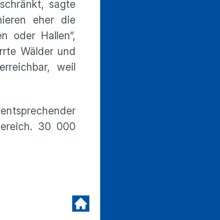
schränkt, sagte
nieren eher die
en oder Hallen“,
errte Wälder und
rreichbar, weil
s entsprechender
Bereich. 30 000