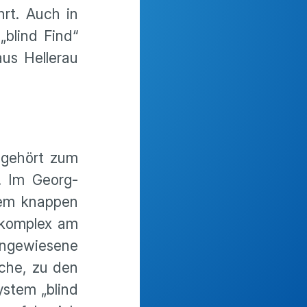
rt. Auch in
blind Find“
aus Hellerau
 gehört zum
. Im Georg-
nem knappen
tkomplex am
 angewiesene
iche, zu den
stem „blind