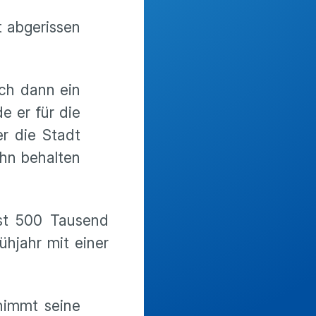
t abgerissen
ch dann ein
 er für die
er die Stadt
ihn behalten
ast 500 Tausend
hjahr mit einer
nimmt seine