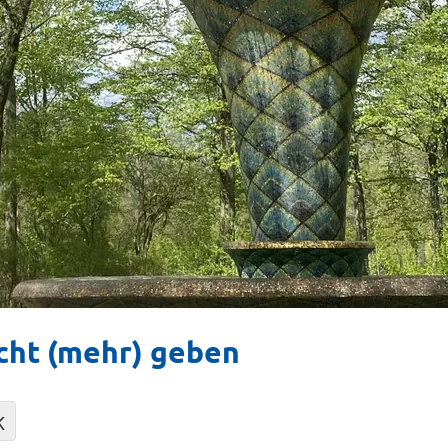
icht (mehr) geben
K