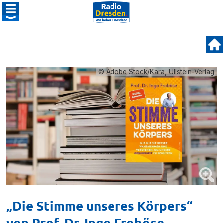
© Adobe Stock/Kara, Ullstein-Verlag
„Die Stimme unseres Körpers“
von Prof. Dr. Ingo Froböse