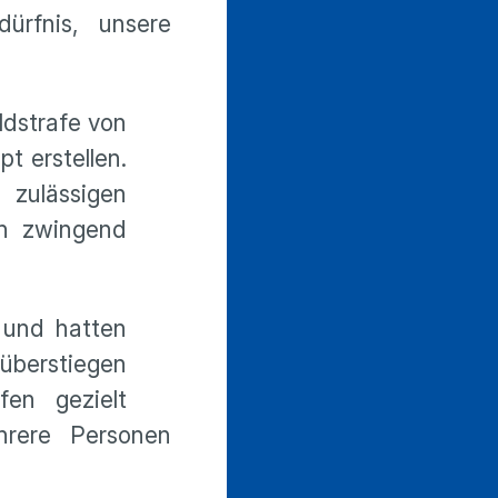
ürfnis, unsere
ldstrafe von
t erstellen.
zulässigen
en zwingend
 und hatten
überstiegen
en gezielt
hrere Personen