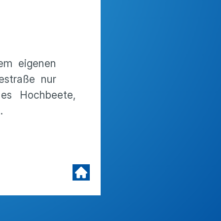
nem eigenen
estraße nur
 es Hochbeete,
n.