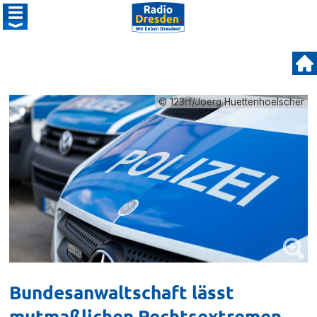
© 123rf/Joerg Huettenhoelscher
Bundesanwaltschaft lässt
mutmaßlichen Rechtsextremen