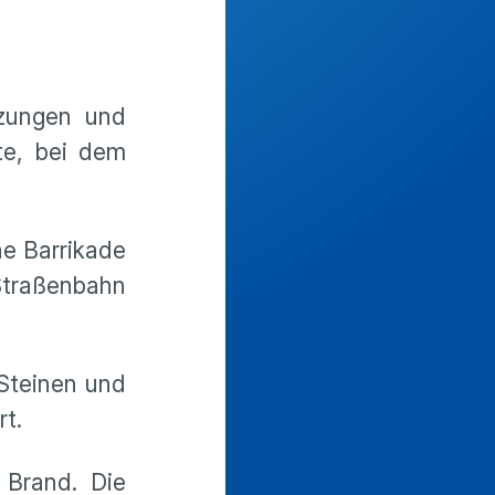
tzungen und
te, bei dem
e Barrikade
Straßenbahn
Steinen und
t.
 Brand. Die