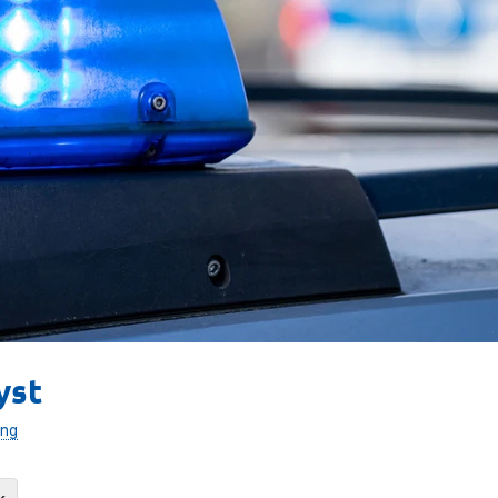
yst
ang