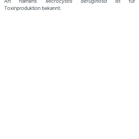
Art namens
Microcystis aeruginosa
ist für
Toxinproduktion bekannt.