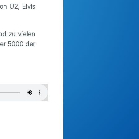
n U2, Elvis
d zu vielen
ber 5000 der