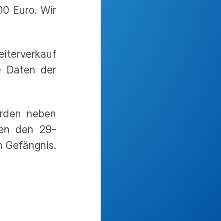
0 Euro. Wir
iterverkauf
e Daten der
urden neben
gen den 29-
m Gefängnis.