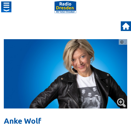
© .
Anke Wolf