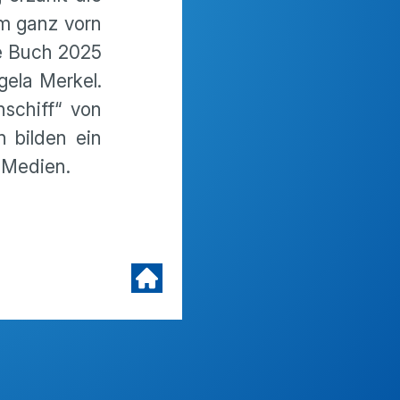
m ganz vorn
ne Buch 2025
gela Merkel.
schiff“ von
n bilden ein
0 Medien.