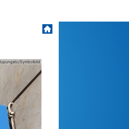
/tupungato/Symbolbild