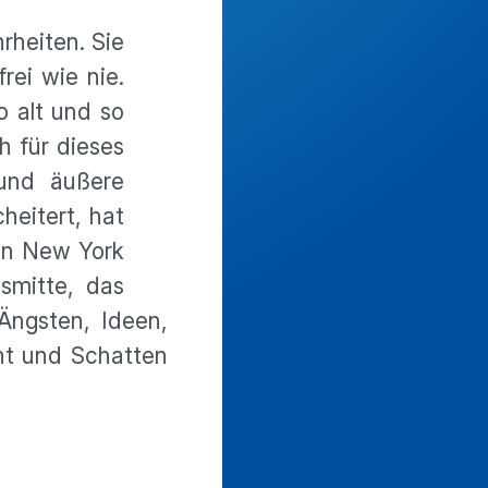
rheiten. Sie
rei wie nie.
o alt und so
h für dieses
 und äußere
eitert, hat
 in New York
smitte, das
Ängsten, Ideen,
ht und Schatten