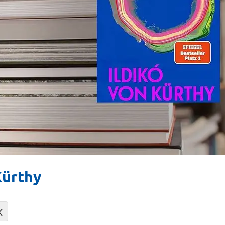
Kürthy
K