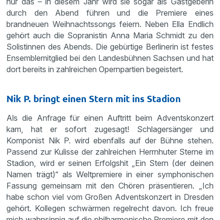
nur das – in diesem Jahr wird sie sogar als Gastgeberin
durch den Abend führen und die Premiere eines
brandneuen Weihnachtssongs feiern. Neben Ella Endlich
gehört auch die Sopranistin Anna Maria Schmidt zu den
Solistinnen des Abends. Die gebürtige Berlinerin ist festes
Ensemblemitglied bei den Landesbühnen Sachsen und hat
dort bereits in zahlreichen Opernpartien begeistert.
Nik P. bringt einen Stern mit ins Stadion
Als die Anfrage für einen Auftritt beim Adventskonzert
kam, hat er sofort zugesagt! Schlagersänger und
Komponist Nik P. wird ebenfalls auf der Bühne stehen.
Passend zur Kulisse der zahlreichen Herrnhuter Sterne im
Stadion, wird er seinen Erfolgshit „Ein Stern (der deinen
Namen trägt)“ als Weltpremiere in einer symphonischen
Fassung gemeinsam mit den Chören präsentieren. „Ich
habe schon viel vom Großen Adventskonzert in Dresden
gehört. Kollegen schwärmen regelrecht davon. Ich freue
mich wahnsinnig auf die philharmonische Premiere mit den