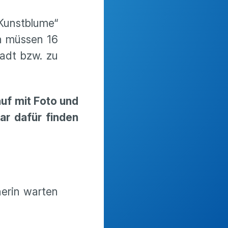
Kunstblume“
n müssen 16
tadt bzw. zu
uf mit Foto und
r dafür finden
.
nerin warten